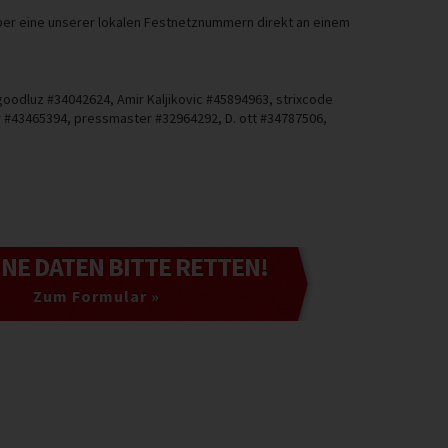
ber eine unserer lokalen Festnetznummern direkt an einem
oodluz #34042624, Amir Kaljikovic #45894963, strixcode
ar #43465394, pressmaster #32964292, D. ott #34787506,
INE DATEN
BITTE RETTEN!
Zum Formular »