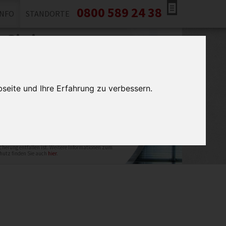
0800 589 24 38
INFO
STANDORTE
r Sie immer
reichbar!
n Sie sofort eine unverbindliche Beratung
nem unserer Fachleute.
seite und Ihre Erfahrung zu verbessern.
ttung Magdeburg verwendet Ihre Daten ausschließlich
Rückruf. Ihre Daten werden gelöscht, wenn der Zweck
cherung entfallen ist. Weitere Informationen zum
hutz finden Sie auch
hier
.