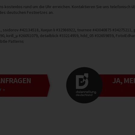
 kostenlos rund um die Uhr erreichen. Kontaktieren Sie uns telefonisch ü
 des deutschen Festnetzes an.
 ssidorov #42134518, Xuejun li #32986922, tournee #43040875 #34275211, g
0, kirill_µ #26051079, detailblick #33214959, hdd_05 #32659859, FotoIEdh
btle Patterns
ANFRAGEN
JA, ME
 »