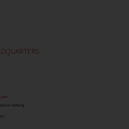
ADQUARTERS
.net
änkter Haftung
inz