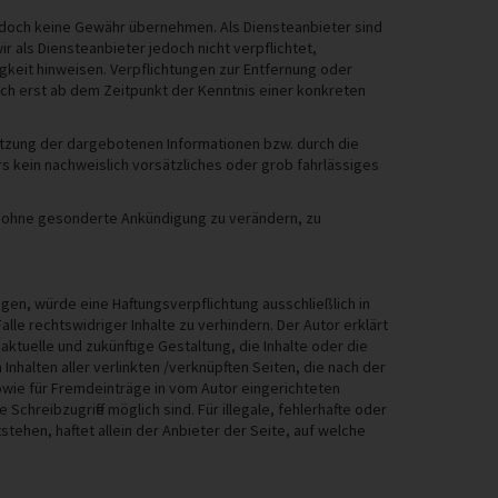
r jedoch keine Gewähr übernehmen. Als Diensteanbieter sind
r als Diensteanbieter jedoch nicht verpflichtet,
keit hinweisen. Verpflichtungen zur Entfernung oder
och erst ab dem Zeitpunkt der Kenntnis einer konkreten
nutzung der dargebotenen Informationen bzw. durch die
s kein nachweislich vorsätzliches oder grob fahrlässiges
ot ohne gesonderte Ankündigung zu verändern, zu
gen, würde eine Haftungsverpflichtung ausschließlich in
lle rechtswidriger Inhalte zu verhindern. Der Autor erklärt
aktuelle und zukünftige Gestaltung, die Inhalte oder die
 Inhalten aller verlinkten /verknüpften Seiten, die nach der
owie für Fremdeinträge in vom Autor eingerichteten
chreibzugriffe möglich sind. Für illegale, fehlerhafte oder
ehen, haftet allein der Anbieter der Seite, auf welche