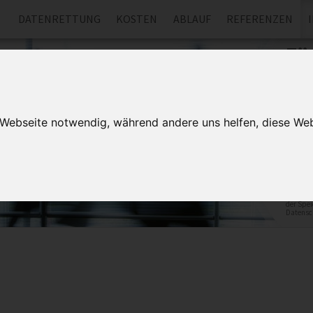
DATENRETTUNG
KOSTEN
ABLAUF
REFERENZEN
Fü
er
Forder
von ei
r Webseite notwendig, während andere uns helfen, diese Web
Datenre
für den 
der Spei
Datensc