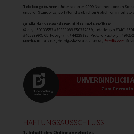
Telefongebühren:
Unter unserer 0800-Nummer können Sie uns
unserer Standorte, so fallen die üblichen Gebühren innerhalb
Quelle der verwendeten Bilder und Grafiken:
© olly #50333553 #50333089 #50352859, ludodesign #34012591,
#40573990, CD-Fotografik #44229285, Picture-Factory #4962529
Mardre #11302184, drubig-photo #38224034 /
fotolia.com
© Su
UNVERBINDLICH
Zum Formular
HAFTUNGSAUSSCHLUSS
1. Inhalt des Onlineangebotes