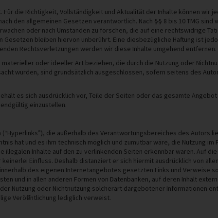
t. Für die Richtigkeit, Vollständigkeit und Aktualität der Inhalte können wi
nach den allgemeinen Gesetzen verantwortlich. Nach §§ 8 bis 10 TMG sind wi
wachen oder nach Umständen zu forschen, die auf eine rechtswidrige Tätig
 Gesetzen bleiben hiervon unberührt. Eine diesbezügliche Haftung ist jed
enden Rechtsverletzungen werden wir diese Inhalte umgehend entfernen.
materieller oder ideeller Art beziehen, die durch die Nutzung oder Nicht
sacht wurden, sind grundsätzlich ausgeschlossen, sofern seitens des Autor
 behält es sich ausdrücklich vor, Teile der Seiten oder das gesamte Angeb
endgültig einzustellen.
(“Hyperlinks”), die außerhalb des Verantwortungsbereiches des Autors lie
nntnis hat und es ihm technisch möglich und zumutbar wäre, die Nutzung im Fa
 illegalen Inhalte auf den zu verlinkenden Seiten erkennbar waren. Auf die 
einerlei Einfluss. Deshalb distanziert er sich hiermit ausdrücklich von allen
le innerhalb des eigenen Internetangebotes gesetzten Links und Verweise s
ten und in allen anderen Formen von Datenbanken, auf deren Inhalt externe S
 der Nutzung oder Nichtnutzung solcherart dargebotener Informationen entst
ige Veröffentlichung lediglich verweist.