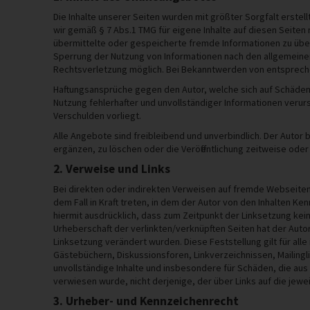
Die Inhalte unserer Seiten wurden mit größter Sorgfalt erstell
wir gemäß § 7 Abs.1 TMG für eigene Inhalte auf diesen Seiten 
übermittelte oder gespeicherte fremde Informationen zu über
Sperrung der Nutzung von Informationen nach den allgemeinen
Rechtsverletzung möglich. Bei Bekanntwerden von entsprech
Haftungsansprüche gegen den Autor, welche sich auf Schäden 
Nutzung fehlerhafter und unvollständiger Informationen verur
Verschulden vorliegt.
Alle Angebote sind freibleibend und unverbindlich. Der Autor
ergänzen, zu löschen oder die Veröffentlichung zeitweise oder 
2. Verweise und Links
Bei direkten oder indirekten Verweisen auf fremde Webseiten 
dem Fall in Kraft treten, in dem der Autor von den Inhalten Ke
hiermit ausdrücklich, dass zum Zeitpunkt der Linksetzung keine
Urheberschaft der verlinkten/verknüpften Seiten hat der Autor k
Linksetzung verändert wurden. Diese Feststellung gilt für al
Gästebüchern, Diskussionsforen, Linkverzeichnissen, Mailinglis
unvollständige Inhalte und insbesondere für Schäden, die aus
verwiesen wurde, nicht derjenige, der über Links auf die jeweil
3. Urheber- und Kennzeichenrecht