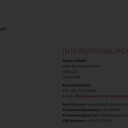
alt:
INTERNATIONAL HE
Enaris GmbH
Linke Brückenstraße 8
4040
Linz
Österreich
Kontaktdaten:
Tel.:
+43 732 231653
E-Mail:
office@datenrettung-magdeburg
Rechtsform:
Gesellschaft mit beschr
Firmenbuchnummer:
FN 381605i
Firmenbuchgericht:
Landesgericht L
UID-Nummer:
ATU 67277145