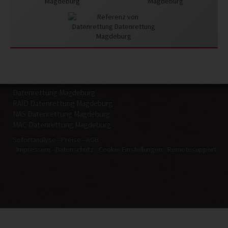
Datenrettung Magdeburg
RAID Datenrettung Magdeburg
NAS Datenrettung Magdeburg
MAC Datenrettung Magdeburg
Sofortanalyse
Preise
AGB
Impressum
Datenschutz
Cookie Einstellungen
Remotesupport