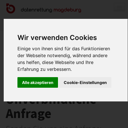
0800 589 24 38
DATENRETTUNG
Wir verwenden Cookies
FESTPLATTE / SSD
Einige von ihnen sind für das Funktionieren
RAID-SYSTEM
der Webseite notwendig, während andere
uns helfen, diese Webseite und Ihre
NAS-SYSTEM
Erfahrung zu verbessern.
APPLE-PRODUKTE
Alle akzeptieren
Cookie-Einstellungen
USB-STICK / SPEICHERKARTE
HANDY / TABLET
Unverbindliche
KOSTEN
Anfrage
ABLAUF
REFERENZEN